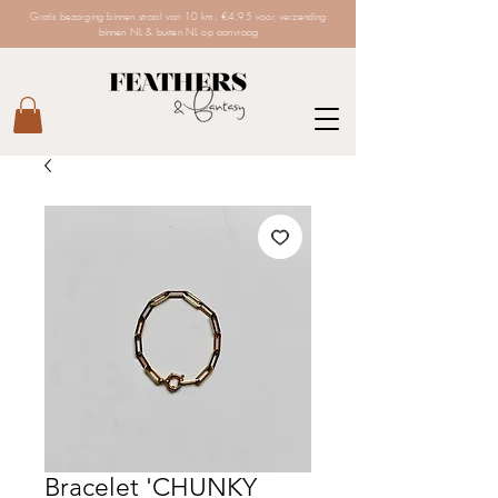
Gratis bezorging binnen straal van 10 km, €4,95 voor verzending
binnen NL & buiten NL op aanvraag
Bracelet 'CHUNKY