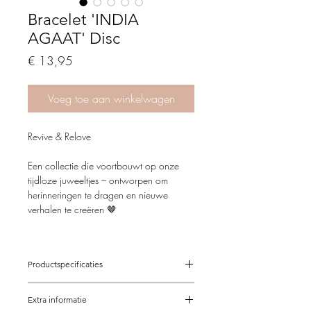
Bracelet 'INDIA
AGAAT' Disc
Price
€ 13,95
Voeg toe aan winkelwagen
Revive & Relove
Een collectie die voortbouwt op onze
tijdloze juweeltjes – ontworpen om
herinneringen te dragen en nieuwe
verhalen te creëren 🤎
Key-pieces
: sterke basisitems waarmee je
eindeloos kunt combineren
Productspecificaties
Eye-catchers
: unieke designs met
edelstenen, zoetwaterparels en
Verstelbaar van 15,5-21 cm
bijzondere kralen
Extra informatie
Op maat mogelijk