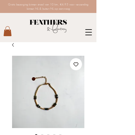
Gratis bezorging binnen straal van 10 km, €4,95 voor verzending
binnen NL & buiten NL op aanvraag