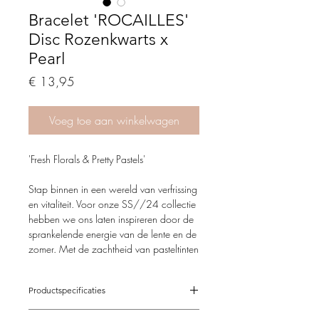
Bracelet 'ROCAILLES'
Disc Rozenkwarts x
Pearl
Price
€ 13,95
Voeg toe aan winkelwagen
'Fresh Florals & Pretty Pastels'
Stap binnen in een wereld van verfrissing
en vitaliteit. Voor onze SS//24 collectie
hebben we ons laten inspireren door de
sprankelende energie van de lente en de
zomer. Met de zachtheid van pasteltinten
en de kracht van betoverende bloemen
weerspiegelen we het ultieme gevoel wat
Productspecificaties
het nieuwe seizoen bij ons oproept.
Verstelbaar van 15,5-21 cm