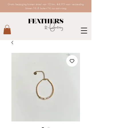
Gratis bezorging binnen straal van 10 km, €4,95 voor verzending
binnen NL & buiten NL op aanvraag