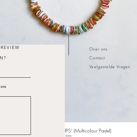
 REVIEW
Over ons
N?
Contact
Veelgestelde Vragen
 ons
Quick View
Bracelet 'SHELL CHIPS' (Multicolour Pastel)