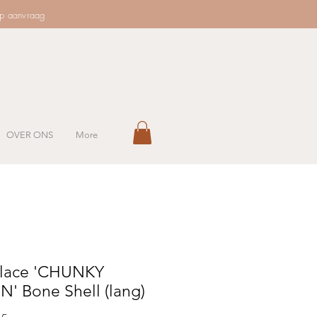
op aanvraag
OVER ONS
More
lace 'CHUNKY
' Bone Shell (lang)