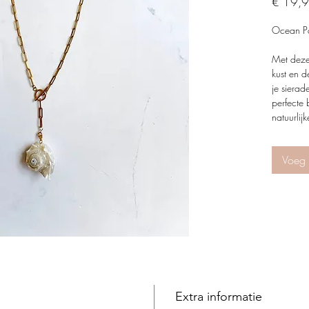
€ 19,
Ocean Pa
Met deze
kust en d
je sierad
perfecte 
natuurlij
je een v
strandzan
Voeg 
Elk juwee
handgema
(strand)d
achterlaa
meeneemt
water kus
wereld hee
Lots of l
Extra informatie