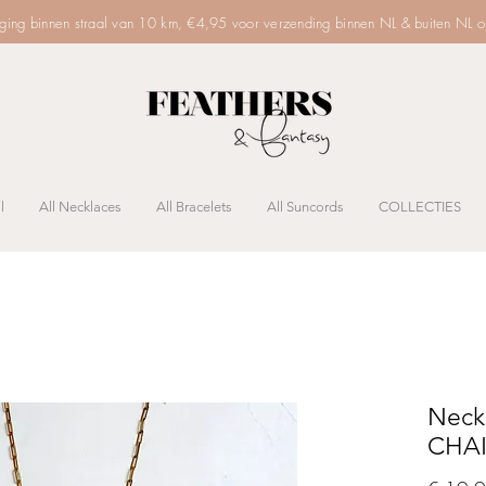
rging binnen straal van 10 km, €4,95 voor verzending binnen NL & buiten NL 
l
All Necklaces
All Bracelets
All Suncords
COLLECTIES
Neck
CHAIN