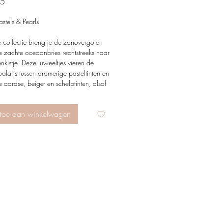
Price
95
stels & Pearls
 collectie breng je de zonovergoten
e zachte oceaanbries rechtstreeks naar
enkistje. Deze juweeltjes vieren de
balans tussen dromerige pasteltinten en
ke aardse, beige- en schelptinten, alsof
leugje zomerlucht en een handvol
d bij je draagt.
toe aan winkelwagen
ltje is met liefde en aandacht
akt als ode aan zonnige
agen en de kleine schatten die de zee
t op het zand. Een collectie die je
 naar het moment waarop de zon het
t, de golven zachtjes fluisteren en de
l even stil lijkt te staan.
ove & sunny days,