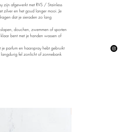
y zijn afgewerkt met RVS / Stainless
🐠
het zilver en het goud langer mooi. Je
jdragen dat je sieraden zo lang
at slapen, douchen, zwemmen of sporten
 klaar bent met je handen wassen of
 je parfum en haarspray hebt gebruikt
n langdurig fel zonlicht of zonnebank
Nieuw