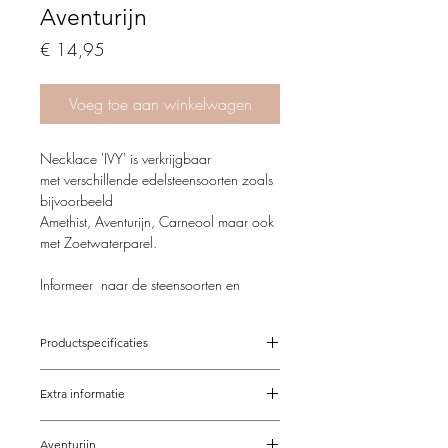
Aventurijn
Price
€ 14,95
Voeg toe aan winkelwagen
Necklace 'IVY' is verkrijgbaar
met verschillende edelsteensoorten zoals
bijvoorbeeld
Amethist, Aventurijn, Carneool maar ook
met Zoetwaterparel.
Informeer naar de steensoorten en
mogelijkheden.
Productspecificaties
Verstelbaar van 37-42 cm
Extra informatie
Op maat mogelijk
Goudkleurig stainless steel / RVS
De sieraden van Feathers & Fantasy zijn
afwerking
Aventurijn