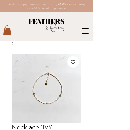
Gratis bezorging binnen straal van 10 km, €4,95 voor verzending
binnen NL & buiten NL op aanvraag
Necklace 'IVY'