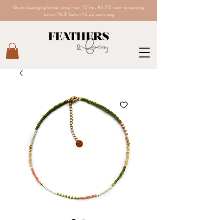
Gratis bezorging binnen straal van 10 km, €4,95 voor verzending
binnen NL & buiten NL op aanvraag