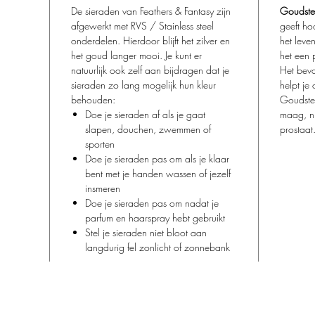
De sieraden van Feathers & Fantasy zijn
Goudste
afgewerkt met RVS / Stainless steel
geeft ho
onderdelen. Hierdoor blijft het zilver en
het leve
het goud langer mooi. Je kunt er
het een 
natuurlijk ook zelf aan bijdragen dat je
Het bevo
sieraden zo lang mogelijk hun kleur
helpt je 
behouden:
Goudste
Doe je sieraden af als je gaat
maag, ni
slapen, douchen, zwemmen of
prostaat
sporten
Doe je sieraden pas om als je klaar
bent met je handen wassen of jezelf
insmeren
Doe je sieraden pas om nadat je
parfum en haarspray hebt gebruikt
Stel je sieraden niet bloot aan
langdurig fel zonlicht of zonnebank