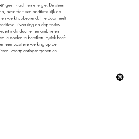
en
geeft kracht en energie. De steen
op, bevordert een positieve kijk op
n en werkt opbeurend. Hierdoor heeft
positieve uitwerking op depressies.
rdert individualiteit en ambitie en
om je doelen te bereiken. Fysiek heeft
en een positieve werking op de
eren, voortplantingsorganen en
.