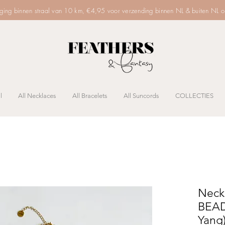
rging binnen straal van 10 km, €4,95 voor verzending binnen NL & buiten NL 
l
All Necklaces
All Bracelets
All Suncords
COLLECTIES
Neck
BEAD
Yang