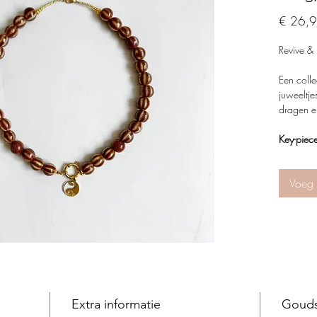
€ 26,
Revive &
Een colle
juweeltje
dragen e
Key-piec
eindeloo
Eye-catch
Voeg 
zoetwater
Ontworpe
(Her)ont
verliefd!
Extra informatie
Gouds