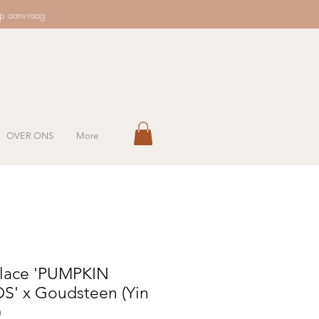
op aanvraag
OVER ONS
More
lace 'PUMPKIN
S' x Goudsteen (Yin
)