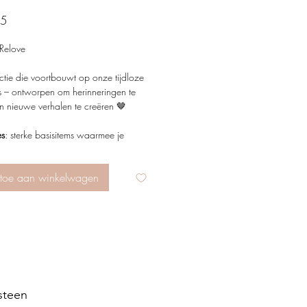
Price
95
 Relove
ctie die voortbouwt op onze tijdloze
s – ontworpen om herinneringen te
n nieuwe verhalen te creëren 🤎
es
: sterke basisitems waarmee je
s kunt combineren
ers
: unieke designs met edelstenen,
toe aan winkelwagen
parels en bijzondere kralen
n om te koesteren én te creëren.
dek onze juweeltjes en word opnieuw
teen