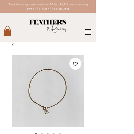
Gratis bezorging binnen straal van 10 km, €4,95 voor verzending
binnen NL & buiten NL op aanvraag