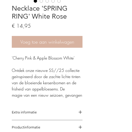
Necklace 'SPRING
RING' White Rose
Price
€ 14,95
Voeg toe aan winkelwagen
'Cherry Pink & Apple Blossom White'
Ontdek onze nieuwe SS//25 collectie
geïnspireerd door de zachte lichte tinten
van de bloeiende kersenbomen en de
frisheid van appelbloesems. De
magie van een nieuw seizoen, gevangen
in onze handgemaakte juweeltjes. De
door ons, met liefde, geselecteerde
Extra informatie
edelstenen, kralen en bedels
weerspiegelen de puurheid van de lente
De sieraden van Feathers & Fantasy zijn
en de warmte van zonnige dagen.
Productinformatie
afgewerkt met RVS / Stainless steel