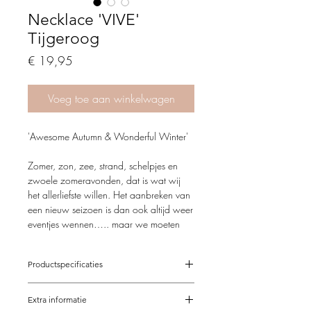
Necklace 'VIVE'
Tijgeroog
Price
€ 19,95
Voeg toe aan winkelwagen
'Awesome Autumn & Wonderful Winter'
Zomer, zon, zee, strand, schelpjes en
zwoele zomeravonden, dat is wat wij
het allerliefste willen.
Het aanbreken van
een nieuw seizoen is dan ook altijd weer
eventjes wennen….. maar we moeten
toegeven dat het kleurenpalet van een
nazomer met intredende herfst er eentje
Productspecificaties
is om spontaan verliefd op te worden. De
kleurenpracht van de bladeren in
42 cm
combinatie met een laaghangend
Extra informatie
Op maat mogelijk