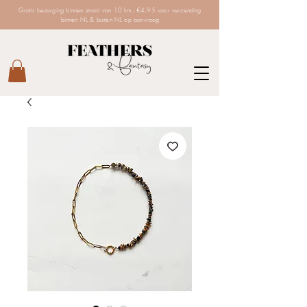
Gratis bezorging binnen straal van 10 km, €4,95 voor verzending
binnen NL & buiten NL op aanvraag