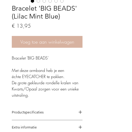
Bracelet 'BIG BEADS'
(Lilac Mint Blue)
Price
€ 13,95
Voeg toe aan winkelwagen
Bracelet 'BIG BEADS'
Met deze armband heb je een
échte EYECATCHER te pakken.
De grote gekleurde rondelle kralen van
Kwarts/Opaal zorgen voor een unieke
uitstraling.
De armband is in verschillende kleuren
verkrijgbaar, uni of gemixed.
Productspecificaties
Een eigen combi is natuurlijk ook
mogelijk.
Verstelbaar van 15,5-21 cm
Extra informatie
Op maat mogelijk