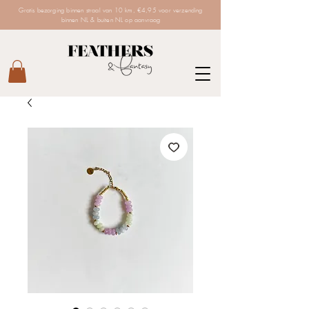
Gratis bezorging binnen straal van 10 km, €4,95 voor verzending
binnen NL & buiten NL op aanvraag