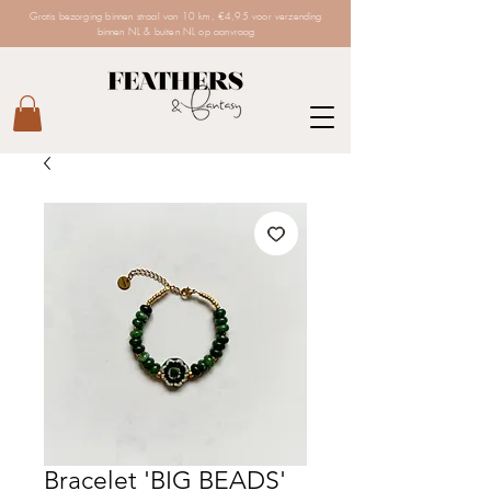
Gratis bezorging binnen straal van 10 km, €4,95 voor verzending
binnen NL & buiten NL op aanvraag
Bracelet 'BIG BEADS'