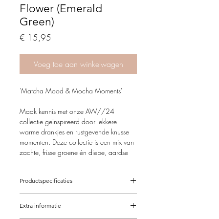
Flower (Emerald
Green)
Price
€ 15,95
Voeg toe aan winkelwagen
'Matcha Mood & Mocha Moments'
Maak kennis met onze AW//24
collectie geïnspireerd door lekkere
warme drankjes en rustgevende knusse
momenten. Deze collectie is een mix van
zachte, frisse groene én diepe, aardse
bruine tonen, perfect passend bij de sfeer
van dit seizoen.
Productspecificaties
Matcha Mood
; de frisse, kalmerende
Verstelbaar van 15,5-21 cm
energie van Matcha-groen roept een
Extra informatie
Op maat mogelijk
gevoel van rust op en voegt een vleugje