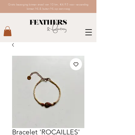
Gratis bezorging binnen straal van 10 km, €4,95 voor verzending
binnen NL & buiten NL op aanvraag
Bracelet 'ROCAILLES'