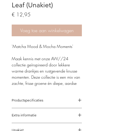
Leaf (Unakiet)
Price
€ 12,95
Voeg toe aan winkelwagen
'Matcha Mood & Mocha Moments'
Maak kennis met onze AW//24
collectie geïnspireerd door lekkere
warme drankjes en rustgevende knusse
momenten. Deze collectie is een mix van
zachte, frisse groene én diepe, aardse
bruine tonen, perfect passend bij de sfeer
van dit seizoen.
Productspecificaties
Matcha Mood
; de frisse, kalmerende
Verstelbaar van 15,5-21 cm
energie van Matcha-groen roept een
Extra informatie
Op maat mogelijk
gevoel van rust op en voegt een vleugje
Goudkleurig stainless steel / RVS
De sieraden van Feathers & Fantasy zijn
balans toe aan je dagelijkse look.
afwerking
Unakiet