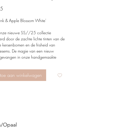
Price
95
Pink & Apple Blossom White'
nze nieuwe SS//25 collectie
erd door de zachte lichte tinten van de
e kersenbomen en de frisheid van
esems. De magie van een nieuw
 gevangen in onze handgemaakte
s. De door ons, met liefde,
erde edelstenen, kralen en bedels
toe aan winkelwagen
gelen de puurheid van de lente en de
an zonnige dagen.
 stukje natuur met je mee en straal
eizoen!

s/Opaal