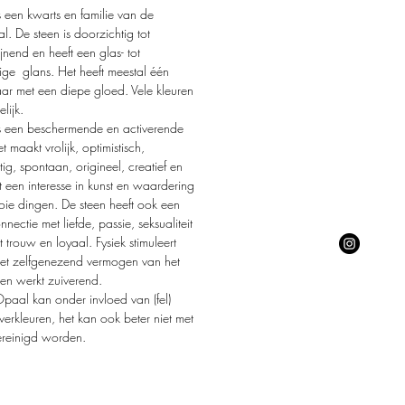
 een kwarts en familie van de
al. De steen is doorzichtig tot
jnend en heeft een glas- tot
ige glans. Het heeft meestal één
aar met een diepe gloed. Vele kleuren
lijk.
s een beschermende en activerende
t maakt vrolijk, optimistisch,
tig, spontaan, origineel, creatief en
rt een interesse in kunst en waardering
ie dingen. De steen heeft ook een
nnectie met liefde, passie, seksualiteit
 trouw en loyaal. Fysiek stimuleert
et zelfgenezend vermogen van het
en werkt zuiverend.
Opaal kan onder invloed van (fel)
 verkleuren, het kan ook beter niet met
ereinigd worden.