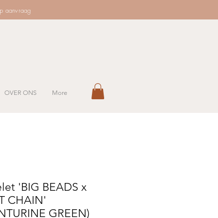
op aanvraag
OVER ONS
More
elet 'BIG BEADS x
T CHAIN'
NTURINE GREEN)