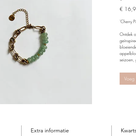
€ 16,
'Cherry 
Ontdek o
geïnspire
bloeiend
appelblo
seizoen,
juweeltje
geselecte
Voeg 
weerspie
warmte v
Draag een
ook dit s
🍒🌸🍏
Extra informatie
Kwart