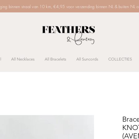
rging binnen straal van 10 km, €4,95 voor verzending binnen NL & buiten NL 
l
All Necklaces
All Bracelets
All Suncords
COLLECTIES
Brac
KNO
(AVE