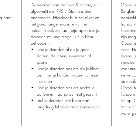
De sieraden van Feathers & Fantasy zijn
Opaal is
afgewerkt met RVS / Stainless steel
Bergkrist
ag naar
onderdelen. Hierdoor blijft het zilver en
doorschi
het goud langer mooi. Je kunt er
harsacht
natuurlijk ook zelf aan bijdragen dat je
kleur, m
sieraden zo lang mogelijk hun kleur
zijn moge
behouden:
Opaal i
Doe je sieraden af als je gaat
steen. He
slapen, douchen, zwemmen of
levenslus
sporten
stimulee
Doe je sieraden pas om als je klaar
voor moo
bent met je handen wassen of jezelf
sterke co
insmeren
en maakt
Doe je sieraden pas om nadat je
Opaal h
parfum en haarspray hebt gebruikt
lichaam 
Stel je sieraden niet bloot aan
Let op: 
langdurig fel zonlicht of zonnebank
zonlicht
water g