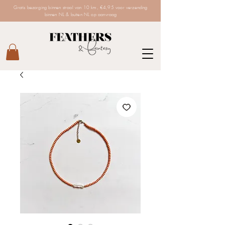
Gratis bezorging binnen straal van 10 km, €4,95 voor verzending
binnen NL & buiten NL op aanvraag