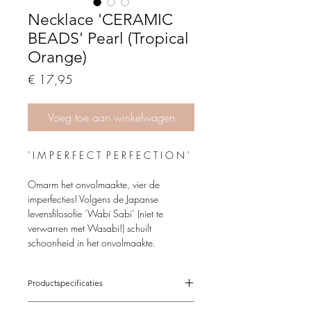
Necklace 'CERAMIC
BEADS' Pearl (Tropical
Orange)
Price
€ 17,95
Voeg toe aan winkelwagen
' I M P E R F E C T P E R F E C T I O N '
Omarm het onvolmaakte, vier de
imperfecties! Volgens de Japanse
levensfilosofie ‘Wabi Sabi’ (niet te
verwarren met Wasabi!) schuilt
schoonheid in het onvolmaakte.
Niemand of niets is volmaakt; wist je dat
onvolmaakt juist perfect kan zijn?
Productspecificaties
Voor onze nieuwe collectie ‘Imperfect
Verstelbaar van 41-47 cm