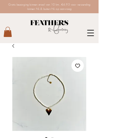
Gratis bezorging binnen straal van 10 km, €4,95 voor verzending
binnen NL & buiten NL op aanvraag