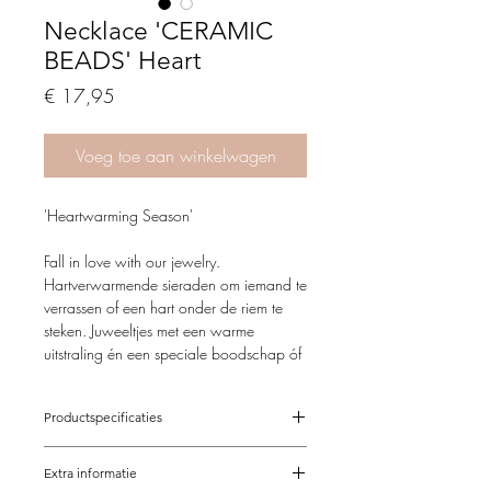
Necklace 'CERAMIC
BEADS' Heart
Price
€ 17,95
Voeg toe aan winkelwagen
'Heartwarming Season'
Fall in love with our jewelry.
Hartverwarmende sieraden om iemand te
verrassen of een hart onder de riem te
steken. Juweeltjes met een warme
uitstraling én een speciale boodschap óf
gewoon om een beetje liefde aan jezelf
te geven.
Productspecificaties
Het hart wordt over de hele wereld
Verstelbaar van 41-46 cm
gebruikt als symbool voor de liefde, het
Extra informatie
Op maat mogelijk