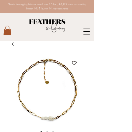
Gratis bezorging binnen straal van 10 km, €4,95 voor verzending
binnen NL & buiten NL op aanvraag