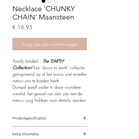
Necklace 'CHUNKY
CHAIN' Maansteen
Price
€ 16,95
Voeg toe aan winkelwagen
Finally landed...
The 'EARTH'
Collection!
Een 'down to earth' collectie
geïnspireerd op ál het moois wat moeder
natuur ons te bieden heeft.
Dompel jezelf onder in deze wondere
wereld; het gevoel van één zijn met de
natuur, oog hebben voor details, aarden
met de grond en het vinden van innerlijke
rust.
Productspecificaties
Misschien heb je een duidelijke favoriet
Verstelbaar van 42-48 cm
en combineer je deze met je eigen
Extra informatie
Op maat mogelijk