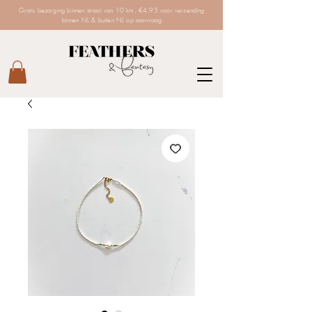
Gratis bezorging binnen straal van 10 km, €4,95 voor verzending
binnen NL & buiten NL op aanvraag