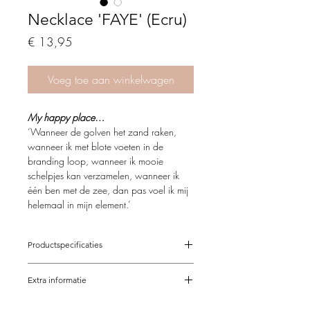
Necklace 'FAYE' (Ecru)
Price
€ 13,95
Voeg toe aan winkelwagen
My happy place…
‘Wanneer de golven het zand raken,
wanneer ik met blote voeten in de
branding loop, wanneer ik mooie
schelpjes kan verzamelen, wanneer ik
één ben met de zee, dan pas voel ik mij
helemaal in mijn element.’
Mijn passie én emotie voor het strand en
Productspecificaties
de zee heb ik omgezet in een práchtige
nieuwe collectie.
Ready, set, action …
Verstelbaar van 34-39 cm
Extra informatie
Op maat mogelijk
'Sand & Sea collection'
Met Trompetschelpje
De sieraden van Feathers & Fantasy zijn
Deze collectie is geïnspireerd op het