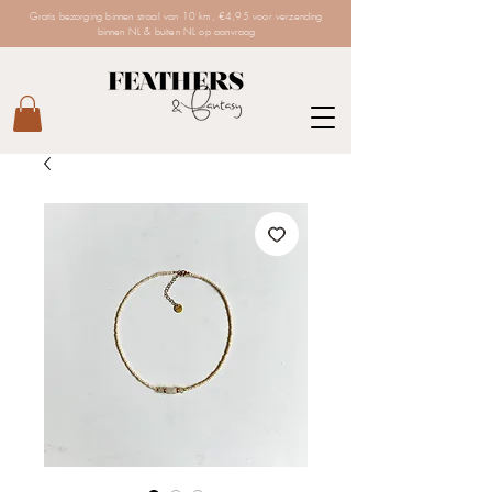
Gratis bezorging binnen straal van 10 km, €4,95 voor verzending
binnen NL & buiten NL op aanvraag