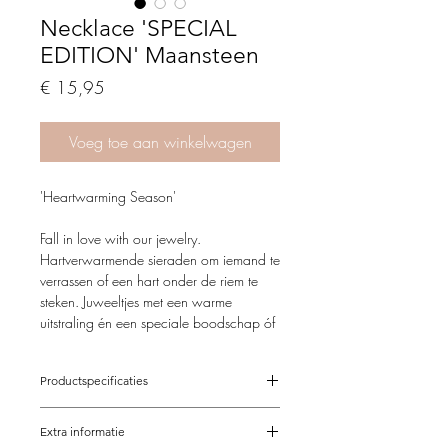
Necklace 'SPECIAL
EDITION' Maansteen
Price
€ 15,95
Voeg toe aan winkelwagen
'Heartwarming Season'
Fall in love with our jewelry.
Hartverwarmende sieraden om iemand te
verrassen of een hart onder de riem te
steken. Juweeltjes met een warme
uitstraling én een speciale boodschap óf
gewoon om een beetje liefde aan jezelf
te geven.
Productspecificaties
Het hart wordt over de hele wereld
Verstelbaar van 37-42 cm
gebruikt als symbool voor de liefde, het
Extra informatie
Op maat mogelijk