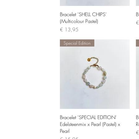
Quick View
Bracelet 'SHELL CHIPS'
B
(Multicolour Pastel)
P
€
Price
€ 13,95
Special Edition
Quick View
Bracelet 'SPECIAL EDITION'
B
Edelsteenmix x Pearl (Pastel) x
R
Pearl
P
€