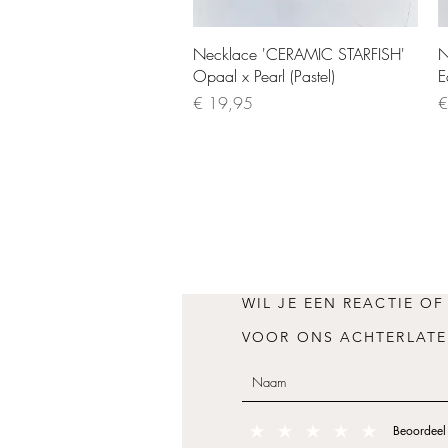
Quick View
Necklace 'CERAMIC STARFISH'
N
Opaal x Pearl (Pastel)
E
Price
P
€ 19,95
€
WIL JE EEN REACTIE OF
VOOR ONS ACHTERLATE
Beoordeel