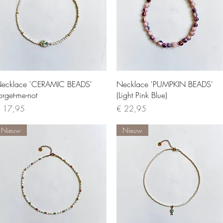
Quick View
Quick View
ecklace 'CERAMIC BEADS'
Necklace 'PUMPKIN BEADS'
orget-me-not
(Light Pink Blue)
rice
Price
 17,95
€ 22,95
Nieuw
Nieuw