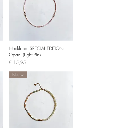
Quick View
Necklace 'SPECIAL EDITION'
Opaal (Light Pink)
Price
€ 15,95
Nieuw