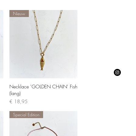
Nieuw
Quick View
Necklace 'GOLDEN CHAIN' Fish
(lang)
Price
€ 18,95
Special Edition