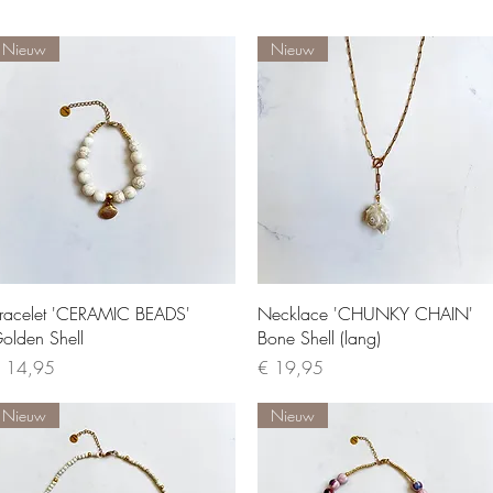
Nieuw
Nieuw
Quick View
Quick View
racelet 'CERAMIC BEADS'
Necklace 'CHUNKY CHAIN'
olden Shell
Bone Shell (lang)
rice
Price
 14,95
€ 19,95
Nieuw
Nieuw