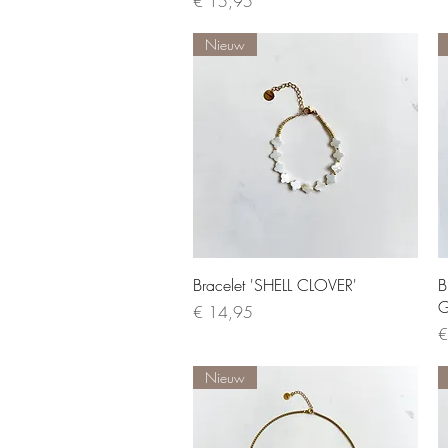
Price
€ 15,95
Nieuw
Quick View
Bracelet 'SHELL CLOVER'
B
G
Price
€ 14,95
P
€
Nieuw