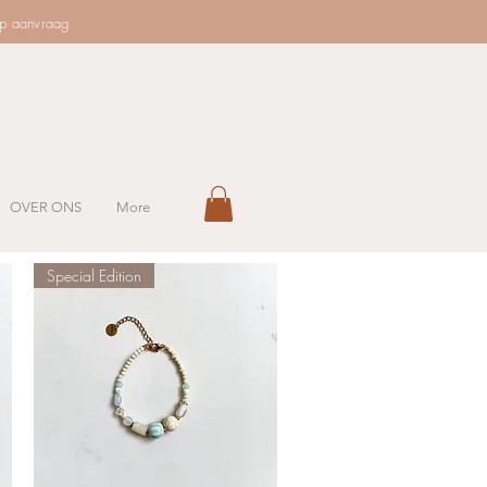
op aanvraag
OVER ONS
More
Special Edition