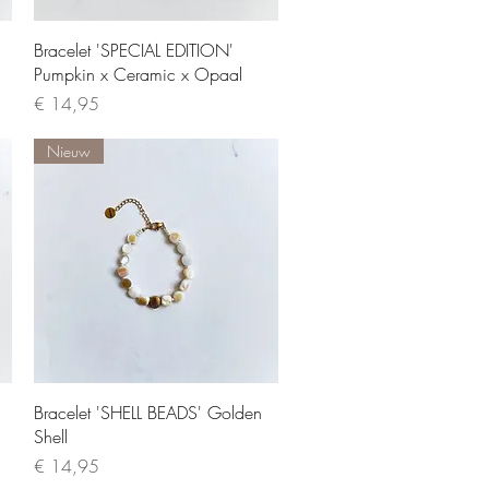
Quick View
Bracelet 'SPECIAL EDITION'
Pumpkin x Ceramic x Opaal
Price
€ 14,95
Nieuw
Quick View
Bracelet 'SHELL BEADS' Golden
Shell
Price
€ 14,95