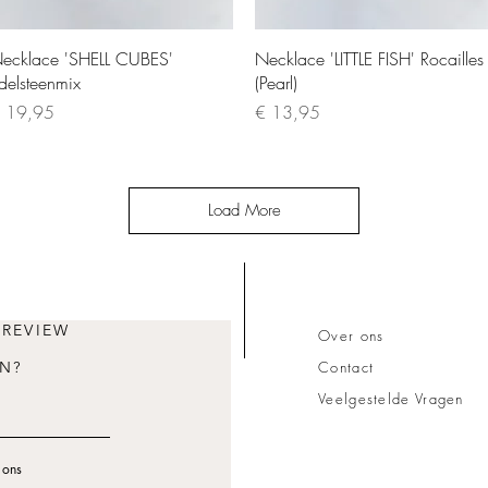
Quick View
Quick View
ecklace 'SHELL CUBES'
Necklace 'LITTLE FISH' Rocailles
delsteenmix
(Pearl)
rice
Price
 19,95
€ 13,95
Load More
 REVIEW
Over ons
N?
Contact
Veelgestelde Vragen
 ons