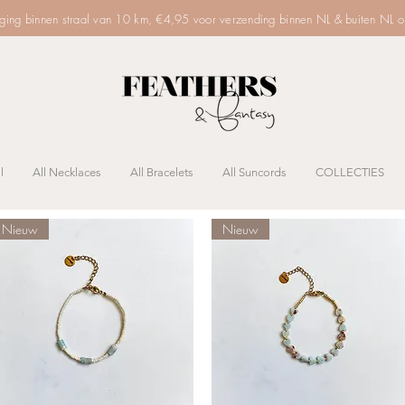
rging binnen straal van 10 km, €4,95 voor verzending binnen NL & buiten NL 
l
All Necklaces
All Bracelets
All Suncords
COLLECTIES
Nieuw
Nieuw