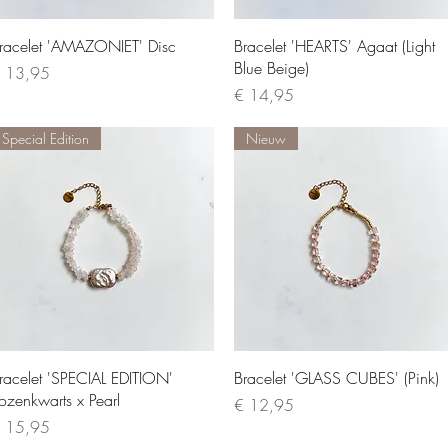
Quick View
Quick View
racelet 'AMAZONIET' Disc
Bracelet 'HEARTS' Agaat (Light
Blue Beige)
rice
 13,95
Price
€ 14,95
Special Edition
Nieuw
Quick View
Quick View
racelet 'SPECIAL EDITION'
Bracelet 'GLASS CUBES' (Pink)
ozenkwarts x Pearl
Price
€ 12,95
rice
 15,95