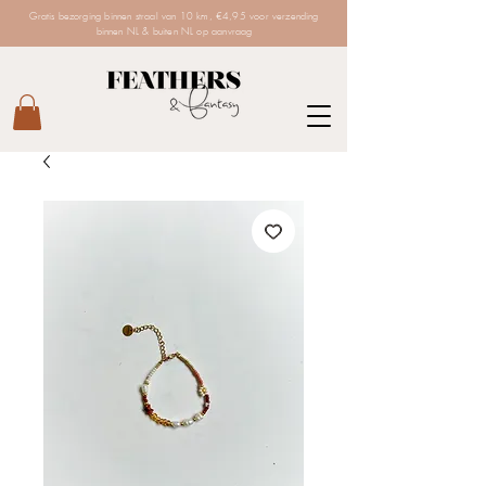
Gratis bezorging binnen straal van 10 km, €4,95 voor verzending
binnen NL & buiten NL op aanvraag