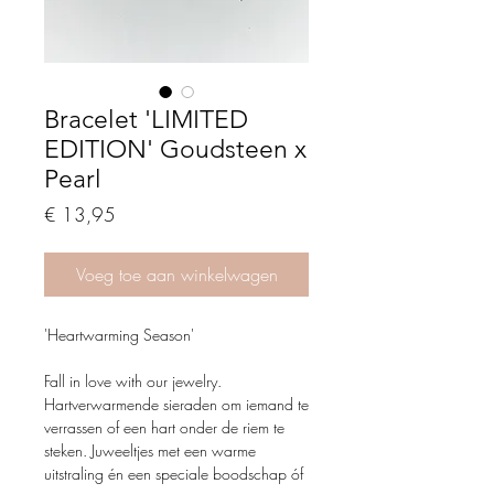
Bracelet 'LIMITED
EDITION' Goudsteen x
Pearl
Price
€ 13,95
Voeg toe aan winkelwagen
'Heartwarming Season'
Fall in love with our jewelry.
Hartverwarmende sieraden om iemand te
verrassen of een hart onder de riem te
steken. Juweeltjes met een warme
uitstraling én een speciale boodschap óf