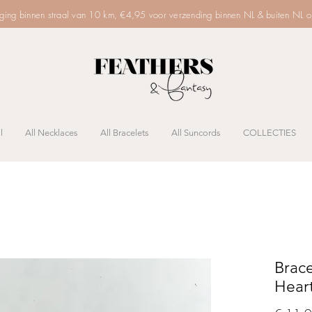
rging binnen straal van 10 km, €4,95 voor verzending binnen NL & buiten NL 
l
All Necklaces
All Bracelets
All Suncords
COLLECTIES
Brac
Heart