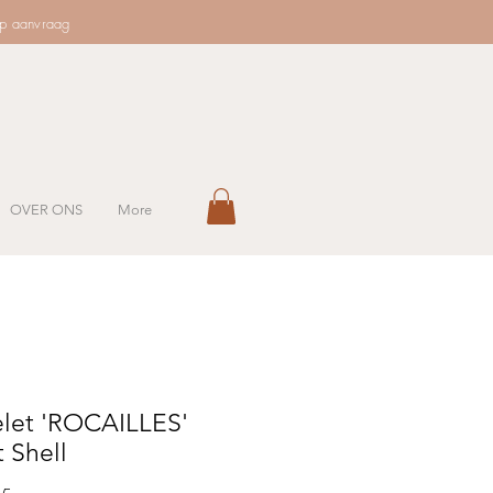
op aanvraag
OVER ONS
More
elet 'ROCAILLES'
 Shell