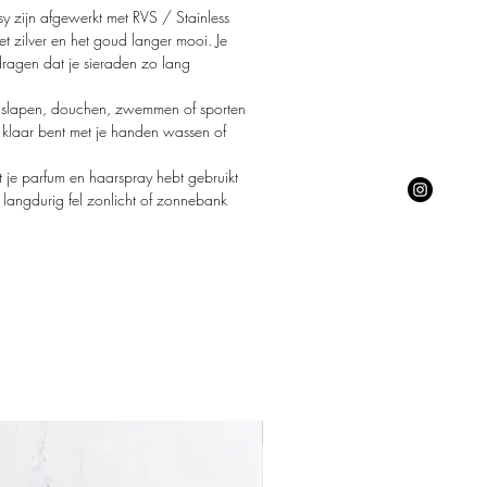
y zijn afgewerkt met RVS / Stainless
het zilver en het goud langer mooi. Je
jdragen dat je sieraden zo lang
at slapen, douchen, zwemmen of sporten
 klaar bent met je handen wassen of
 je parfum en haarspray hebt gebruikt
n langdurig fel zonlicht of zonnebank
Nieuw