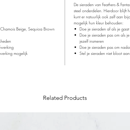
De sieraden van Feathers & Fantas
steel onderdelen. Hierdoor blijft 
xx
kunt er natuurlijk ook zelf aan bi
mogelijk hun kleur behouden:
an; Chamois Beige, Sequioa Brown
Doe je sieraden af als je ga
Doe je sieraden pas om als je
jkheden
jezelf insmeren
fwerking
Doe je sieraden pas om nadat
afwerking mogelijk
Stel je sieraden niet bloot aa
Related Products