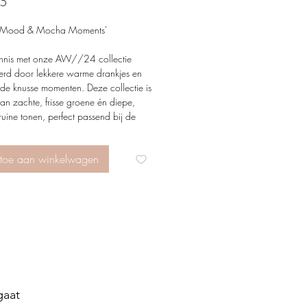
Price
95
 Mood & Mocha Moments'
nis met onze AW//24 collectie
eerd door lekkere warme drankjes en
de knusse momenten. Deze collectie is
an zachte, frisse groene én diepe,
uine tonen, perfect passend bij de
 dit seizoen.
toe aan winkelwagen
 Mood
; de frisse, kalmerende energie
ha-groen roept een gevoel van rust op
een vleugje balans toe aan je
e look.
oments;
de warme, aardse uitstraling
ie- en cacaotonen draagt de warmte
interavond in elk detail.
 herfst- en winterstijl een persoonlijke
aat
t onze (handgemaakte) juweeltjes. Een