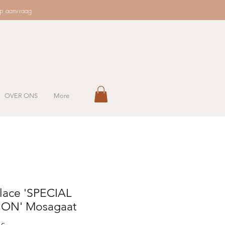
op aanvraag
OVER ONS
More
lace 'SPECIAL
ION' Mosagaat