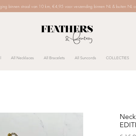
rging binnen straal van 10 km, €4,95 voor verzending binnen NL & buiten NL 
l
All Necklaces
All Bracelets
All Suncords
COLLECTIES
Neck
EDIT