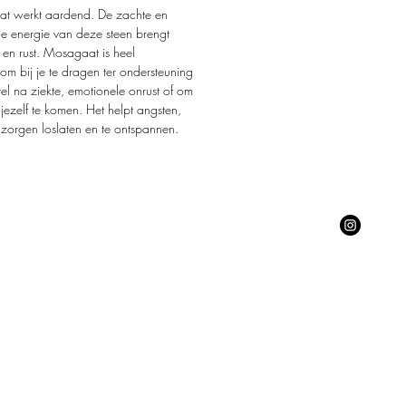
ng met 👁️ voor detail en gebruik van
t werkt aardend. De zachte en
ke materialen, zoals jullie inmiddels van
 energie van deze steen brengt
d zijn. Ontdek jouw favoriet(en) en
it en rust. Mosagaat is heel
w perfecte match tussen Matcha Mood
 om bij je te dragen ter ondersteuning
 Moments.
tel na ziekte, emotionele onrust of om
 jezelf te komen. Het helpt angsten,
veel warme en knusse momenten
n zorgen loslaten en te ontspannen.
t's get cozy!