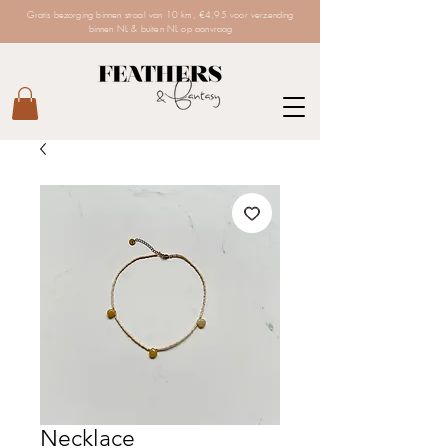
Gratis bezorging binnen straal van 10 km, €4,95 voor verzending
binnen NL & buiten NL op aanvraag
Necklace