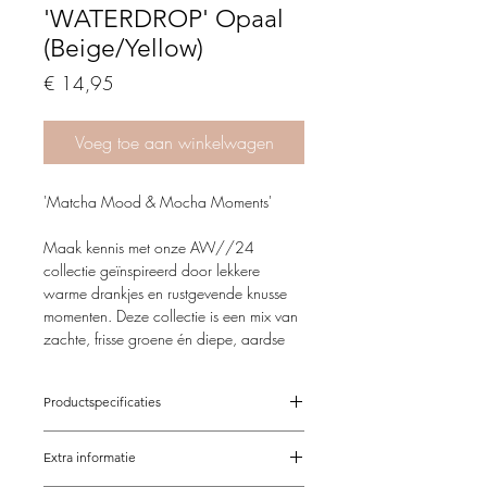
'WATERDROP' Opaal
(Beige/Yellow)
Price
€ 14,95
Voeg toe aan winkelwagen
'Matcha Mood & Mocha Moments'
Maak kennis met onze AW//24
collectie geïnspireerd door lekkere
warme drankjes en rustgevende knusse
momenten. Deze collectie is een mix van
zachte, frisse groene én diepe, aardse
bruine tonen, perfect passend bij de sfeer
van dit seizoen.
Productspecificaties
Matcha Mood
; de frisse, kalmerende
Verstelbaar van 37-42 cm
energie van Matcha-groen roept een
Extra informatie
Op maat mogelijk
gevoel van rust op en voegt een vleugje